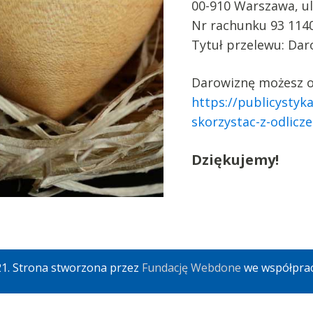
00-910 Warszawa, ul
Nr rachunku 93 114
Tytuł przelewu: Dar
Darowiznę możesz od
https://publicystyk
skorzystac-z-odlic
Dziękujemy!
1. Strona stworzona przez
Fundację Webdone
we współpra