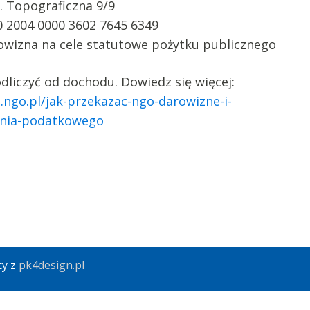
. Topograficzna 9/9
0 2004 0000 3602 7645 6349
owizna na cele statutowe pożytku publicznego
liczyć od dochodu. Dowiedz się więcej:
a.ngo.pl/jak-przekazac-ngo-darowizne-i-
zenia-podatkowego
cy z
pk4design.pl